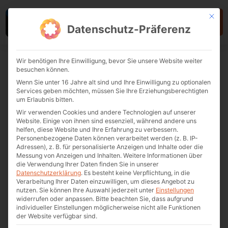
Mit die
Datenschutz-Präferenz
Wir benötigen Ihre Einwilligung, bevor Sie unsere Website weiter
besuchen können.
VORHERIGER
NÄCHSTER
Wenn Sie unter 16 Jahre alt sind und Ihre Einwilligung zu optionalen
Services geben möchten, müssen Sie Ihre Erziehungsberechtigten
ePlayces räumt ab – zwei Awardgewinne innerhalb einer Woche
Der mobile Escape Room als innovative Lösung für modernes Kommuni­kationsmanagement
um Erlaubnis bitten.
Wir verwenden Cookies und andere Technologien auf unserer
Game-based Learning für
Website. Einige von ihnen sind essenziell, während andere uns
helfen, diese Website und Ihre Erfahrung zu verbessern.
Arbeitgeber: Intrinsische
Personenbezogene Daten können verarbeitet werden (z. B. IP-
Motivation und Employer
Adressen), z. B. für personalisierte Anzeigen und Inhalte oder die
Messung von Anzeigen und Inhalten.
Weitere Informationen über
Branding im Fokus
die Verwendung Ihrer Daten finden Sie in unserer
Datenschutzerklärung
.
Es besteht keine Verpflichtung, in die
Verarbeitung Ihrer Daten einzuwilligen, um dieses Angebot zu
nutzen.
Sie können Ihre Auswahl jederzeit unter
Einstellungen
widerrufen oder anpassen.
Bitte beachten Sie, dass aufgrund
individueller Einstellungen möglicherweise nicht alle Funktionen
« ZURÜCK ZUR ÜBERSICHT
der Website verfügbar sind.