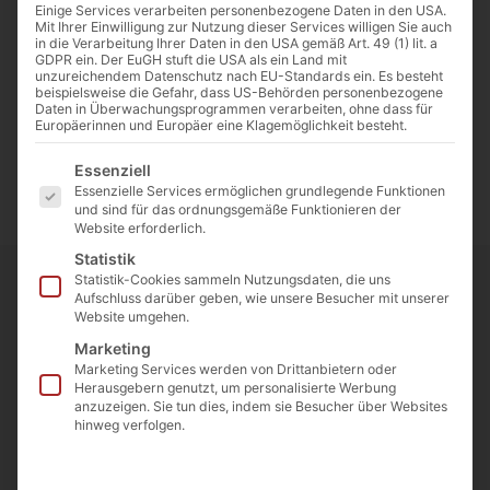
Einige Services verarbeiten personenbezogene Daten in den USA.
Mit Ihrer Einwilligung zur Nutzung dieser Services willigen Sie auch
in die Verarbeitung Ihrer Daten in den USA gemäß Art. 49 (1) lit. a
GDPR ein. Der EuGH stuft die USA als ein Land mit
unzureichendem Datenschutz nach EU-Standards ein. Es besteht
beispielsweise die Gefahr, dass US-Behörden personenbezogene
Daten in Überwachungsprogrammen verarbeiten, ohne dass für
Europäerinnen und Europäer eine Klagemöglichkeit besteht.
Es folgt eine Liste der Service-Gruppen, für die eine E
Essenziell
Essenzielle Services ermöglichen grundlegende Funktionen
und sind für das ordnungsgemäße Funktionieren der
Website erforderlich.
Statistik
Statistik-Cookies sammeln Nutzungsdaten, die uns
Aufschluss darüber geben, wie unsere Besucher mit unserer
Website umgehen.
Marketing
Bist du auf der Suche nach
Marketing Services werden von Drittanbietern oder
Herausgebern genutzt, um personalisierte Werbung
innovativen und effektiven
anzuzeigen. Sie tun dies, indem sie Besucher über Websites
hinweg verfolgen.
Möglichkeiten, deine Mitarbeiter
weiterzubilden und gleichzeitig die