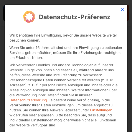
Mit die
Datenschutz-Präferenz
Wir benötigen Ihre Einwilligung, bevor Sie unsere Website weiter
besuchen können.
VORHERIGER
NÄCHSTER
Wenn Sie unter 16 Jahre alt sind und Ihre Einwilligung zu optionalen
Services geben möchten, müssen Sie Ihre Erziehungsberechtigten
Game-based Learning für Arbeitgeber: Intrinsische Motivation und Employer Branding im Fokus
Serious Gaming Night: Innovation & Entwicklung
um Erlaubnis bitten.
Wir verwenden Cookies und andere Technologien auf unserer
Der mobile Escape Room
Website. Einige von ihnen sind essenziell, während andere uns
helfen, diese Website und Ihre Erfahrung zu verbessern.
als innovative Lösung für
Personenbezogene Daten können verarbeitet werden (z. B. IP-
modernes Kommuni­
Adressen), z. B. für personalisierte Anzeigen und Inhalte oder die
Messung von Anzeigen und Inhalten.
Weitere Informationen über
kationsmanagement
die Verwendung Ihrer Daten finden Sie in unserer
Datenschutzerklärung
.
Es besteht keine Verpflichtung, in die
Verarbeitung Ihrer Daten einzuwilligen, um dieses Angebot zu
nutzen.
Sie können Ihre Auswahl jederzeit unter
Einstellungen
widerrufen oder anpassen.
Bitte beachten Sie, dass aufgrund
individueller Einstellungen möglicherweise nicht alle Funktionen
« ZURÜCK ZUR ÜBERSICHT
der Website verfügbar sind.