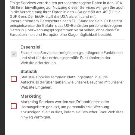
Einige Services verarbeiten personenbezogene Daten in den USA.
Mit Ihrer Einwilligung zur Nutzung dieser Services willigen Sie auch
in die Verarbeitung Ihrer Daten in den USA gemäß Art. 49 (1) lit. a
GDPR ein. Der EuGH stuft die USA als ein Land mit
unzureichendem Datenschutz nach EU-Standards ein. Es besteht
beispielsweise die Gefahr, dass US-Behörden personenbezogene
Daten in Überwachungsprogrammen verarbeiten, ohne dass für
Europäerinnen und Europäer eine Klagemöglichkeit besteht.
Es folgt eine Liste der Service-Gruppen, für die eine E
Essenziell
Essenzielle Services ermöglichen grundlegende Funktionen
und sind für das ordnungsgemäße Funktionieren der
Website erforderlich.
Statistik
Statistik-Cookies sammeln Nutzungsdaten, die uns
Aufschluss darüber geben, wie unsere Besucher mit unserer
Website umgehen.
Marketing
Bist du bereit, eine aufregende Reise
Marketing Services werden von Drittanbietern oder
Herausgebern genutzt, um personalisierte Werbung
durch die Welt der
anzuzeigen. Sie tun dies, indem sie Besucher über Websites
hinweg verfolgen.
Unternehmenskommunikation
anzutreten? Dieser Artikel zeigt dir, wie