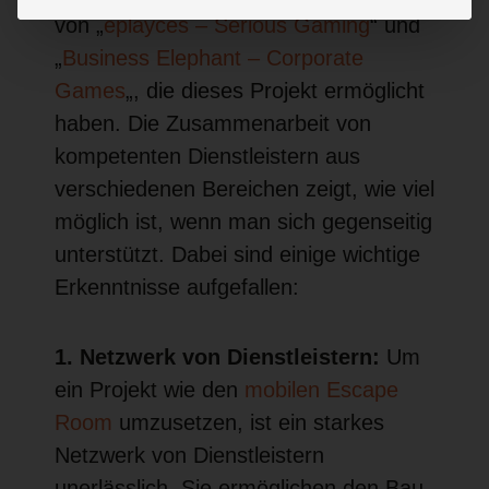
von „
eplayces – Serious Gaming
“ und
„
Business Elephant – Corporate
Games
„, die dieses Projekt ermöglicht
haben. Die Zusammenarbeit von
kompetenten Dienstleistern aus
verschiedenen Bereichen zeigt, wie viel
möglich ist, wenn man sich gegenseitig
unterstützt. Dabei sind einige wichtige
Erkenntnisse aufgefallen:
1. Netzwerk von Dienstleistern:
Um
ein Projekt wie den
mobilen Escape
Room
umzusetzen, ist ein starkes
Netzwerk von Dienstleistern
unerlässlich. Sie ermöglichen den Bau