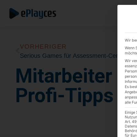
Wir be
VORHERIGER
Wenn Si
möchte
Serious Games für Assessment-Center: mögliche Einsatzgebiete
Wir ve
essenz
Mitarbeiter Re
Person
person
Inform
Profi-Tipps &
Es best
Angebo
anpass
alle F
Einige
Nutzun
Art. 49
Datens
Behörd
für Eu