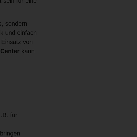
sein für eine
rs, sondern
nk und einfach
 Einsatz von
Center
kann
.B. für
 bringen