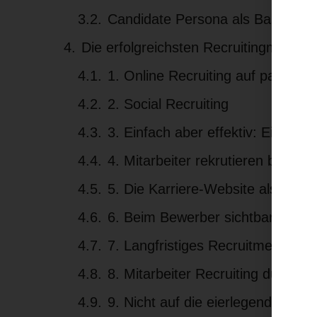
Candidate Persona als Basis für
Die erfolgreichsten Recruitingmaßn
1. Online Recruiting auf passen
2. Social Recruiting
3. Einfach aber effektiv: Ein Mi
4. Mitarbeiter rekrutieren bei Rec
5. Die Karriere-Website als Dreh-
6. Beim Bewerber sichtbar sein
7. Langfristiges Recruitment mit
8. Mitarbeiter Recruiting durch A
9. Nicht auf die eierlegende Wol