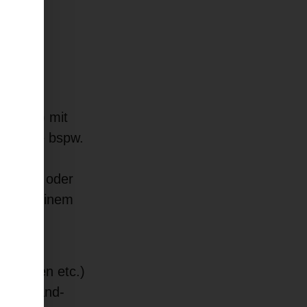
(Vakanz) mit
tion wie bspw.
 die
igkeit
oder
nd mit einem
ang war
 sichten etc.)
“post-and-