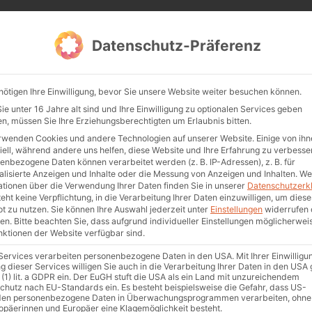
Serious Gaming
Team Events
Online Weihnachtsf
Datenschutz-Präferenz
nötigen Ihre Einwilligung, bevor Sie unsere Website weiter besuchen können.
NÄCHSTER
e unter 16 Jahre alt sind und Ihre Einwilligung zu optionalen Services geben
n, müssen Sie Ihre Erziehungsberechtigten um Erlaubnis bitten.
Fluktuation: Great Resignation von Mitarbeitern?
rwenden Cookies und andere Technologien auf unserer Website. Einige von ihn
iell, während andere uns helfen, diese Website und Ihre Erfahrung zu verbesse
cruiting:
enbezogene Daten können verarbeitet werden (z. B. IP-Adressen), z. B. für
alisierte Anzeigen und Inhalte oder die Messung von Anzeigen und Inhalten.
We
ationen über die Verwendung Ihrer Daten finden Sie in unserer
Datenschutzerk
 mehr
eht keine Verpflichtung, in die Verarbeitung Ihrer Daten einzuwilligen, um diese
t zu nutzen.
Sie können Ihre Auswahl jederzeit unter
Einstellungen
widerrufen 
en.
Bitte beachten Sie, dass aufgrund individueller Einstellungen möglicherwei
unktionen der Website verfügbar sind.
 Services verarbeiten personenbezogene Daten in den USA. Mit Ihrer Einwilligu
g dieser Services willigen Sie auch in die Verarbeitung Ihrer Daten in den US
 (1) lit. a GDPR ein. Der EuGH stuft die USA als ein Land mit unzureichendem
chutz nach EU-Standards ein. Es besteht beispielsweise die Gefahr, dass US-
en personenbezogene Daten in Überwachungsprogrammen verarbeiten, ohne
ropäerinnen und Europäer eine Klagemöglichkeit besteht.