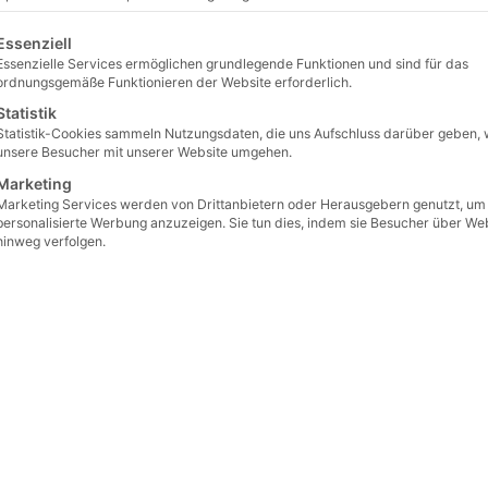
lgt eine Liste der Service-Gruppen, für die eine Einwilligu
Essenziell
Essenzielle Services ermöglichen grundlegende Funktionen und sind für das
ordnungsgemäße Funktionieren der Website erforderlich.
rn steigt seit Jahren – und längst wieder nach ein
Statistik
bau der erneuerbaren Energien, qualifizierte Erz
Statistik-Cookies sammeln Nutzungsdaten, die uns Aufschluss darüber geben, 
chkräfte quer über alle Branchen:
Mitarbeiter Recr
unsere Besucher mit unserer Website umgehen.
ernehmen und absolut wettbewerbsentscheidend.
Marketing
Marketing Services werden von Drittanbietern oder Herausgebern genutzt, um
personalisierte Werbung anzuzeigen. Sie tun dies, indem sie Besucher über We
hinweg verfolgen.
ecruiting?
ruiting
iv Jobsuchende