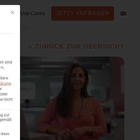
Mit diesem Button wird der Dialog geschlossen. Seine Funktionalität ist i
eier
Use Cases
JETZT ANFRAGEN
« ZURÜCK ZUR ÜBERSICHT
en sind
rn.
itere
lärung
.
s
oder
se nicht
ng zur
A gemäß
 dass