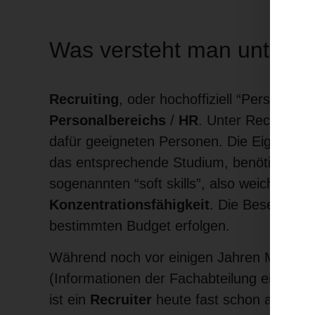
Was versteht man unter Mi
Recruiting
, oder hochoffiziell “Personalb
Personalbereichs
/
HR
. Unter Recruiting
dafür geeigneten Personen. Die Eignung be
das entsprechende Studium, benötigte Fac
sogenannten “soft skills”, also weiche, p
Konzentrationsfähigkeit
. Die Besetzung 
bestimmten Budget erfolgen.
Während noch vor einigen Jahren Mitarbe
(Informationen der Fachabteilung einhole
ist ein
Recruiter
heute fast schon als Vertr