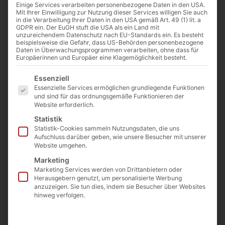
Einige Services verarbeiten personenbezogene Daten in den USA.
Mit Ihrer Einwilligung zur Nutzung dieser Services willigen Sie auch
in die Verarbeitung Ihrer Daten in den USA gemäß Art. 49 (1) lit. a
GDPR ein. Der EuGH stuft die USA als ein Land mit
unzureichendem Datenschutz nach EU-Standards ein. Es besteht
beispielsweise die Gefahr, dass US-Behörden personenbezogene
Daten in Überwachungsprogrammen verarbeiten, ohne dass für
Europäerinnen und Europäer eine Klagemöglichkeit besteht.
Es folgt eine Liste der Service-Gruppen, für die eine E
Essenziell
Essenzielle Services ermöglichen grundlegende Funktionen
und sind für das ordnungsgemäße Funktionieren der
Website erforderlich.
Statistik
Statistik-Cookies sammeln Nutzungsdaten, die uns
Ein außergewöhnlicher Abend fand am
Aufschluss darüber geben, wie unsere Besucher mit unserer
Website umgehen.
30.11.2023
im
PwC Experience
Marketing
Center
statt, an dem Gäste aus ganz
Marketing Services werden von Drittanbietern oder
Herausgebern genutzt, um personalisierte Werbung
Deutschland zusammenkamen, um die
anzuzeigen. Sie tun dies, indem sie Besucher über Websites
hinweg verfolgen.
faszinierende Welt von
Serious
Gaming
zu erkunden. Die
Serious