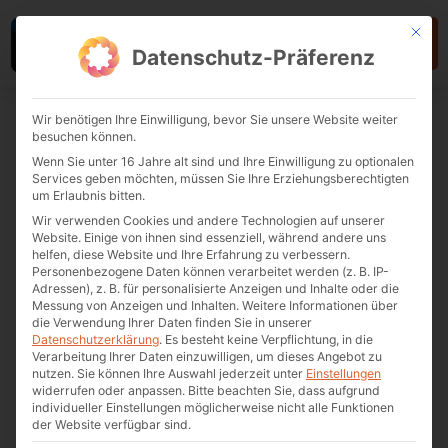
Mit die
Datenschutz-Präferenz
Wir benötigen Ihre Einwilligung, bevor Sie unsere Website weiter
besuchen können.
VORHERIGER
Wenn Sie unter 16 Jahre alt sind und Ihre Einwilligung zu optionalen
Services geben möchten, müssen Sie Ihre Erziehungsberechtigten
Der mobile Escape Room als innovative Lösung für modernes Kommuni­kationsmanagement
um Erlaubnis bitten.
Wir verwenden Cookies und andere Technologien auf unserer
Serious Gaming Night:
Website. Einige von ihnen sind essenziell, während andere uns
helfen, diese Website und Ihre Erfahrung zu verbessern.
Innovation & Entwicklung
Personenbezogene Daten können verarbeitet werden (z. B. IP-
Adressen), z. B. für personalisierte Anzeigen und Inhalte oder die
Messung von Anzeigen und Inhalten.
Weitere Informationen über
die Verwendung Ihrer Daten finden Sie in unserer
Datenschutzerklärung
.
Es besteht keine Verpflichtung, in die
Verarbeitung Ihrer Daten einzuwilligen, um dieses Angebot zu
« ZURÜCK ZUR ÜBERSICHT
nutzen.
Sie können Ihre Auswahl jederzeit unter
Einstellungen
widerrufen oder anpassen.
Bitte beachten Sie, dass aufgrund
individueller Einstellungen möglicherweise nicht alle Funktionen
der Website verfügbar sind.