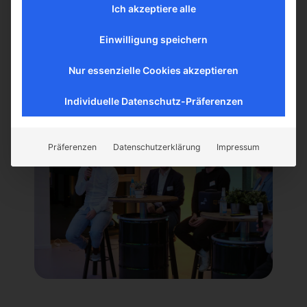
Podiumsdiskussion
Ich akzeptiere alle
über den Einsatz von
Einwilligung speichern
Spielen im
Nur essenzielle Cookies akzeptieren
Unternehmenskontext
Individuelle Datenschutz-Präferenzen
Präferenzen
Datenschutzerklärung
Impressum